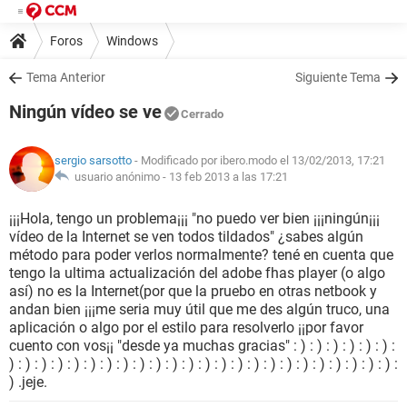
Foros
Windows
Tema Anterior
Siguiente Tema
Ningún vídeo se ve
Cerrado
sergio sarsotto
- Modificado por ibero.modo el 13/02/2013, 17:21
usuario anónimo -
13 feb 2013 a las 17:21
¡¡¡Hola, tengo un problema¡¡¡ "no puedo ver bien ¡¡¡ningún¡¡¡
vídeo de la Internet se ven todos tildados" ¿sabes algún
método para poder verlos normalmente? tené en cuenta que
tengo la ultima actualización del adobe fhas player (o algo
así) no es la Internet(por que la pruebo en otras netbook y
andan bien ¡¡¡me seria muy útil que me des algún truco, una
aplicación o algo por el estilo para resolverlo ¡¡por favor
cuento con vos¡¡ "desde ya muchas gracias" : ) : ) : ) : ) : ) : ) :
) : ) : ) : ) : ) : ) : ) : ) : ) : ) : ) : ) : ) : ) : ) : ) : ) : ) : ) : ) : ) : ) : ) : ) :
) .jeje.