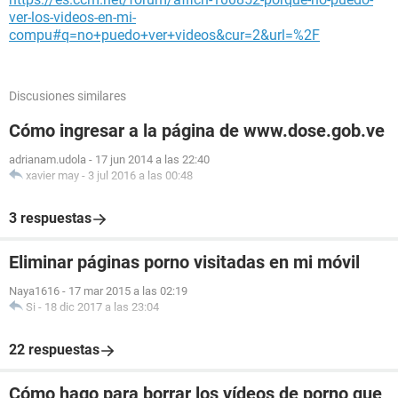
ver-los-videos-en-mi-
compu#q=no+puedo+ver+videos&cur=2&url=%2F
Discusiones similares
Cómo ingresar a la página de www.dose.gob.ve
adrianam.udola
-
17 jun 2014 a las 22:40
xavier may
-
3 jul 2016 a las 00:48
3 respuestas
Eliminar páginas porno visitadas en mi móvil
Naya1616
-
17 mar 2015 a las 02:19
Si
-
18 dic 2017 a las 23:04
22 respuestas
Cómo hago para borrar los vídeos de porno que