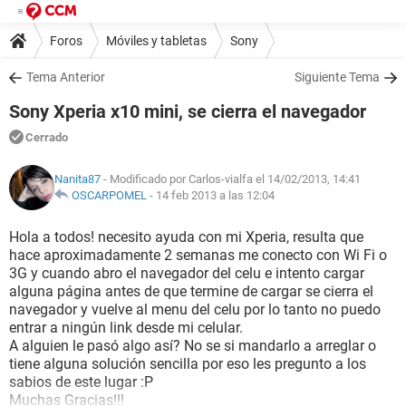
Foros
Móviles y tabletas
Sony
Tema Anterior
Siguiente Tema
Sony Xperia x10 mini, se cierra el navegador
Cerrado
Nanita87
- Modificado por Carlos-vialfa el 14/02/2013, 14:41
OSCARPOMEL
-
14 feb 2013 a las 12:04
Hola a todos! necesito ayuda con mi Xperia, resulta que
hace aproximadamente 2 semanas me conecto con Wi Fi o
3G y cuando abro el navegador del celu e intento cargar
alguna página antes de que termine de cargar se cierra el
navegador y vuelve al menu del celu por lo tanto no puedo
entrar a ningún link desde mi celular.
A alguien le pasó algo así? No se si mandarlo a arreglar o
tiene alguna solución sencilla por eso les pregunto a los
sabios de este lugar :P
Muchas Gracias!!!