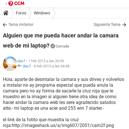
Foros
Windows
Tema Anterior
Siguiente Tema
Alguien que me pueda hacer andar la camara
web de mi laptop?
Cerrado
das7
- 1 feb 2013 a las 20:59
das7
-
4 feb 2013 a las 04:48
Hola, aparte de desintalar la camara y sus drives y volverlos
a instalar no ay programa especial que pueda anula la
camara pero no ay forma de sacarle la cruz roja que le
muestro en la imagen si alguien tiene otra idea de como
hacer andar la camara web les sere agradecido saludos
atte.- mi laptop es una acer aod 255 win 7 starter.-
el link de la fotito que muestra la cruz
roja:http://imageshack.us/a/img607/2051/cam2f.png