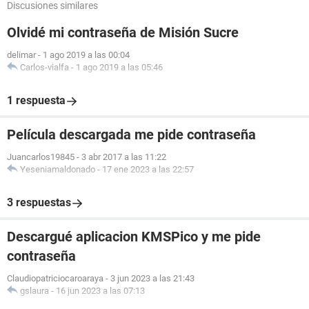
Discusiones similares
Olvidé mi contraseña de Misión Sucre
delimar
-
1 ago 2019 a las 00:04
Carlos-vialfa
-
1 ago 2019 a las 05:46
1 respuesta
Película descargada me pide contraseña
Juancarlos19845
-
3 abr 2017 a las 11:22
Yeseniamaldonado
-
17 ene 2023 a las 22:57
3 respuestas
Descargué aplicacion KMSPico y me pide
contraseña
Claudiopatriciocaroaraya
-
3 jun 2023 a las 21:43
gslaura
-
16 jun 2023 a las 07:13