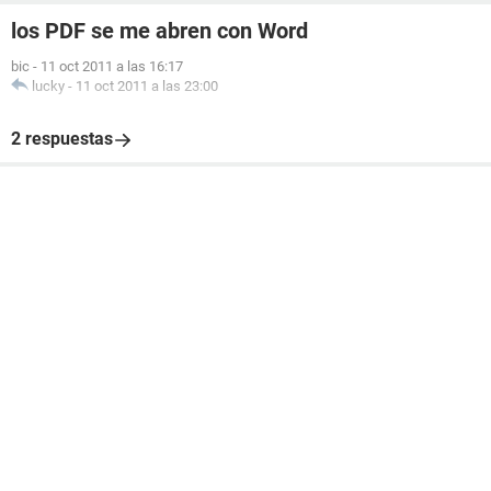
los PDF se me abren con Word
bic
-
11 oct 2011 a las 16:17
lucky
-
11 oct 2011 a las 23:00
2 respuestas