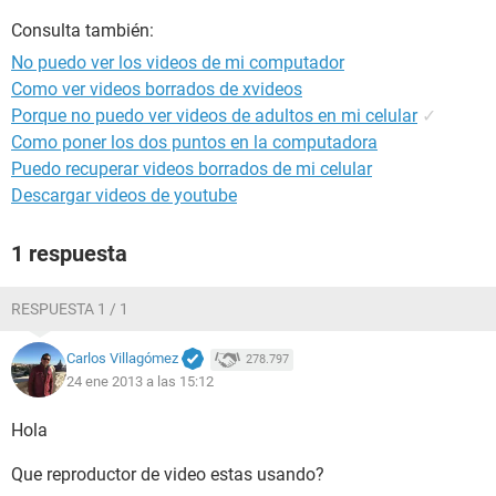
Consulta también:
No puedo ver los videos de mi computador
Como ver videos borrados de xvideos
Porque no puedo ver videos de adultos en mi celular
✓
Como poner los dos puntos en la computadora
Puedo recuperar videos borrados de mi celular
Descargar videos de youtube
1 respuesta
RESPUESTA 1 / 1
Carlos Villagómez
278.797
24 ene 2013 a las 15:12
Hola
Que reproductor de video estas usando?