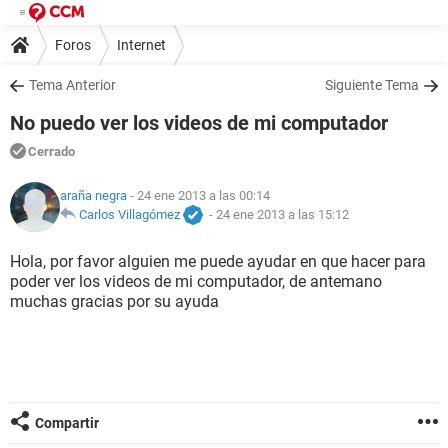
Foros
Internet
Tema Anterior
Siguiente Tema
No puedo ver los videos de mi computador
Cerrado
araña negra
- 24 ene 2013 a las 00:14
Carlos Villagómez
-
24 ene 2013 a las 15:12
Hola, por favor alguien me puede ayudar en que hacer para
poder ver los videos de mi computador, de antemano
muchas gracias por su ayuda
Compartir