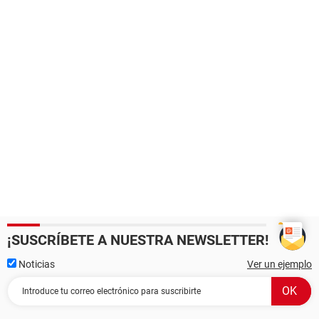
¡SUSCRÍBETE A NUESTRA NEWSLETTER!
Noticias
Ver un ejemplo