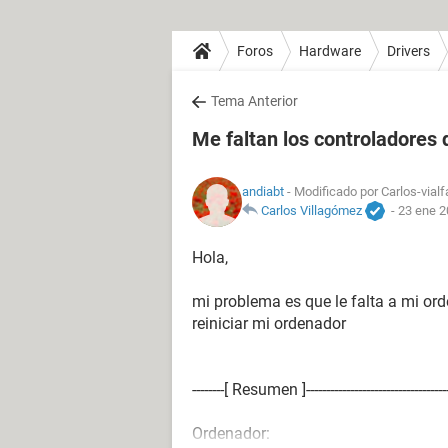
Foros
Hardware
Drivers
Tema Anterior
Me faltan los controladores
andiabt
- Modificado por Carlos-vialf
Carlos Villagómez
-
23 ene 2
Hola,
mi problema es que le falta a mi or
reiniciar mi ordenador
--------[ Resumen ]----------------------------------------
Ordenador: