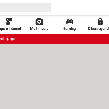
ps e Internet
Multimedia
Gaming
Cibersegurid
Videojuegos