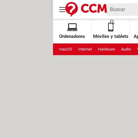
Ordenadores
Móviles y tablets
Ap
macOS
Internet
Hardware
Audio