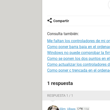
Sistema operativo Microsoft Windo
Service Pack del Sistema Operativo 
DirectX 4.09.00.0904 (DirectX 9.0c)
Nombre del sistema CNA-7FA27B9
Compartir
Nombre de usuario Andrés
Consulta también:
Placa base:
Tipo de procesador Mobile Intel Cel
Me faltan los controladores de mi o
Nombre de la Placa Base Desconoc
Como poner barra baja en el ordena
Chipset de la Placa Base Intel Cal
Windows no puede comprobar la firma
Memoria del Sistema 502 MB (DD
Como se ponen los dos puntos en el
Tipo de BIOS Phoenix (12/07/06)
Como actualizar los controladores d
Puerto de comunicación HUAWEI Mob
Como poner c trencada en el ordena
Multimedia:
1 respuesta
Tarjeta de sonido Intel 82801GBM IC
Almacenamiento:
RESPUESTA 1 / 1
Controlador IDE Controladora estánd
Disco duro TOSHIBA MK6034GSX (5
Slim_Ulises
114
Disco duro hp v165w USB Device (