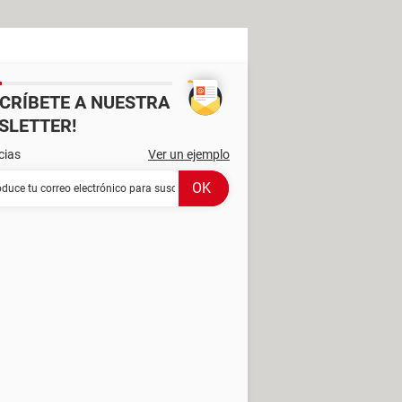
SCRÍBETE A NUESTRA
SLETTER!
cias
Ver un ejemplo