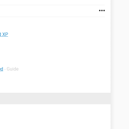
d XP
ed
- Guide