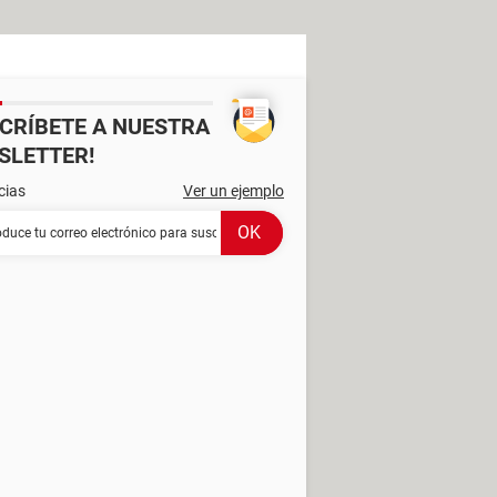
SCRÍBETE A NUESTRA
SLETTER!
cias
Ver un ejemplo