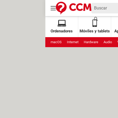
Ordenadores
Móviles y tablets
Ap
macOS
Internet
Hardware
Audio