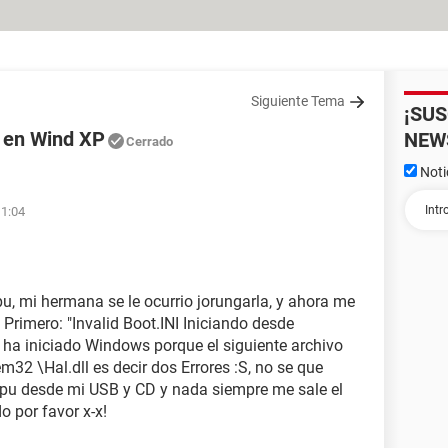
Siguiente Tema
¡SU
l en Wind XP
NEW
Cerrado
Noti
11:04
, mi hermana se le ocurrio jorungarla, y ahora me
 Primero: "Invalid Boot.INI Iniciando desde
 ha iniciado Windows porque el siguiente archivo
32 \Hal.dll es decir dos Errores :S, no se que
mpu desde mi USB y CD y nada siempre me sale el
o por favor x-x!