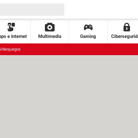
ps e Internet
Multimedia
Gaming
Cibersegurid
Videojuegos