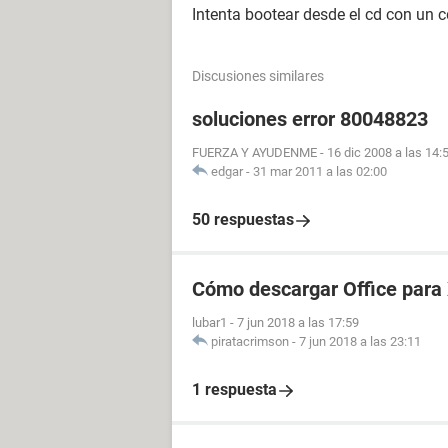
Intenta bootear desde el cd con un 
Discusiones similares
soluciones error 80048823
FUERZA Y AYUDENME
-
16 dic 2008 a las 14:
edgar
-
31 mar 2011 a las 02:00
50 respuestas
Cómo descargar Office para
lubar1
-
7 jun 2018 a las 17:59
piratacrimson
-
7 jun 2018 a las 23:11
1 respuesta