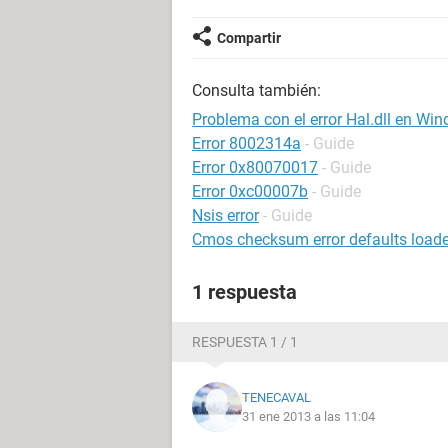
Compartir
Consulta también:
Problema con el error Hal.dll en Win
Error 8002314a
- Guide
Error 0x80070017
- Guide
Error 0xc00007b
- Guide
Nsis error
- Guide
Cmos checksum error defaults load
1 respuesta
RESPUESTA 1 / 1
TENECAVAL
31 ene 2013 a las 11:04