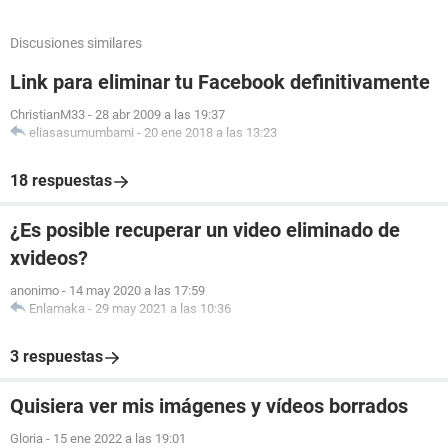
Discusiones similares
Link para eliminar tu Facebook definitivamente
ChristianM33
-
28 abr 2009 a las 19:37
eliasasumumbami
-
20 ene 2018 a las 13:23
18 respuestas
¿Es posible recuperar un video eliminado de
xvideos?
anonimo
-
14 may 2020 a las 17:59
Enlamaka
-
29 may 2021 a las 10:36
3 respuestas
Quisiera ver mis imágenes y vídeos borrados
Gloria
-
15 ene 2022 a las 19:01