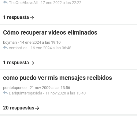
TheOneAboveAll
-
17 ene 2022 a las 22:22
1 respuesta
Cómo recuperar videos eliminados
boyman
-
14 ene 2024 a las 19:10
ccmbot-es
-
16 ene 2024 a las 06:48
1 respuesta
como puedo ver mis mensajes recibidos
ponteloponce
-
21 nov 2009 a las 13:56
Dariquinterogaxiola
-
11 nov 2020 a las 15:40
20 respuestas