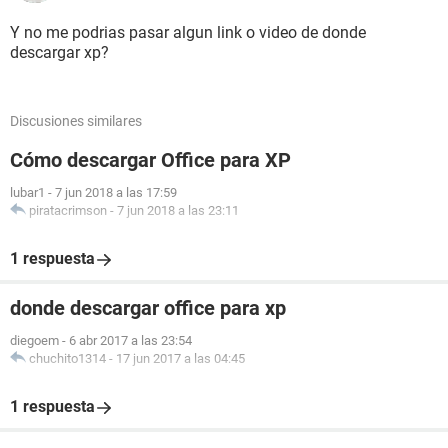
Y no me podrias pasar algun link o video de donde
descargar xp?
Discusiones similares
Cómo descargar Office para XP
lubar1
-
7 jun 2018 a las 17:59
piratacrimson
-
7 jun 2018 a las 23:11
1 respuesta
donde descargar office para xp
diegoem
-
6 abr 2017 a las 23:54
chuchito1314
-
17 jun 2017 a las 04:45
1 respuesta