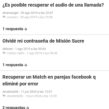
¿Es posible recuperar el audio de una llamada?
alvaroangel
-
29 ago 2019 a las 22:47
ceszarv
-
29 ago 2019 a las 23:08
1 respuesta
Olvidé mi contraseña de Misión Sucre
delimar
-
1 ago 2019 a las 00:04
Carlos-vialfa
-
1 ago 2019 a las 05:46
1 respuesta
Recuperar un Match en parejas facebook q
eliminé por error
Amatista56
-
11 jun 2024 a las 12:07
Amatista56
-
14 jun 2024 a las 16:30
2 respuestas