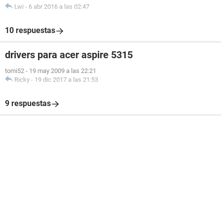
Lwi
-
6 abr 2016 a las 02:47
10 respuestas
drivers para acer aspire 5315
tomi52
-
19 may 2009 a las 22:21
Ricky
-
19 dic 2017 a las 21:53
9 respuestas