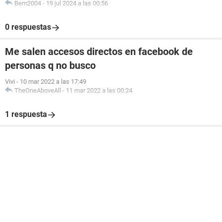
Bem2004
-
19 jul 2024 a las 00:56
0 respuestas
Me salen accesos directos en facebook de
personas q no busco
Vivi
-
10 mar 2022 a las 17:49
TheOneAboveAll
-
11 mar 2022 a las 00:24
1 respuesta