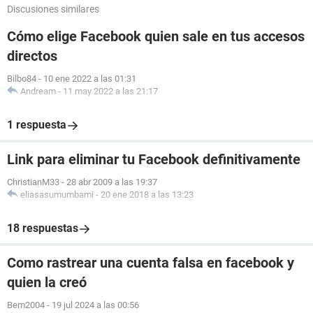
Discusiones similares
Cómo elige Facebook quien sale en tus accesos
directos
Bilbo84
-
10 ene 2022 a las 01:31
Andream
-
11 may 2022 a las 21:17
1 respuesta
Link para eliminar tu Facebook definitivamente
ChristianM33
-
28 abr 2009 a las 19:37
eliasasumumbami
-
20 ene 2018 a las 13:23
18 respuestas
Como rastrear una cuenta falsa en facebook y
quien la creó
Bem2004
-
19 jul 2024 a las 00:56