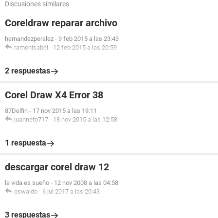
Discusiones similares
Coreldraw reparar archivo
hernandezperalez
-
9 feb 2015 a las 23:43
ramonisabel
-
12 feb 2015 a las 20:59
2 respuestas
Corel Draw X4 Error 38
87Delfin
-
17 nov 2015 a las 19:11
juanneto717
-
18 nov 2015 a las 12:58
1 respuesta
descargar corel draw 12
la vida es sueño
-
12 nov 2008 a las 04:58
oswaldo
-
6 jul 2017 a las 20:43
3 respuestas