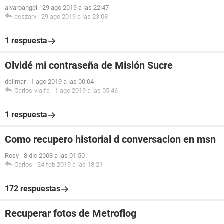
alvaroangel
-
29 ago 2019 a las 22:47
ceszarv
-
29 ago 2019 a las 23:08
1 respuesta
Olvidé mi contraseña de Misión Sucre
delimar
-
1 ago 2019 a las 00:04
Carlos-vialfa
-
1 ago 2019 a las 05:46
1 respuesta
Como recupero historial d conversacion en msn
Rosy
-
8 dic 2008 a las 01:50
Carlos
-
24 feb 2019 a las 18:21
172 respuestas
Recuperar fotos de Metroflog