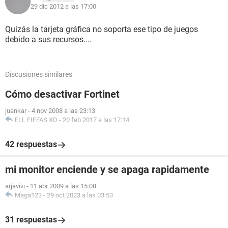
29 dic 2012 a las 17:00
Quizás la tarjeta gráfica no soporta ese tipo de juegos
debido a sus recursos....
Discusiones similares
Cómo desactivar Fortinet
juankar
-
4 nov 2008 a las 23:13
ELL FIFFAS XD
-
20 feb 2017 a las 17:14
42 respuestas
mi monitor enciende y se apaga rapidamente
arjavivi
-
11 abr 2009 a las 15:08
Maga123
-
29 oct 2023 a las 03:53
31 respuestas