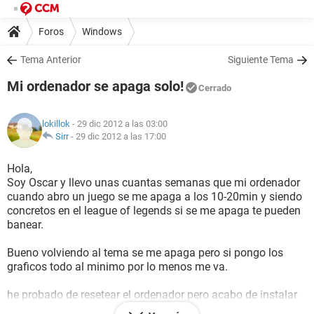
Foros
Windows
Tema Anterior
Siguiente Tema
Mi ordenador se apaga solo!
Cerrado
lokillok
- 29 dic 2012 a las 03:00
Sirr
-
29 dic 2012 a las 17:00
Hola,
Soy Oscar y llevo unas cuantas semanas que mi ordenador
cuando abro un juego se me apaga a los 10-20min y siendo
concretos en el league of legends si se me apaga te pueden
banear.
Bueno volviendo al tema se me apaga pero si pongo los
graficos todo al minimo por lo menos me va.
he probado de resetear el ordenador pero acabo de instalar
el league of legends i nada sigue igual si alguien podria