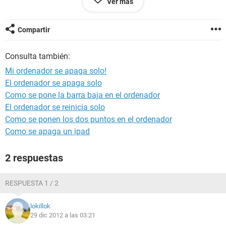
Ver más
ayudarme estaria muy agradecido.
Gracias por su atencion!
Compartir
Consulta también:
Mi ordenador se apaga solo!
El ordenador se apaga solo
Como se pone la barra baja en el ordenador
El ordenador se reinicia solo
Como se ponen los dos puntos en el ordenador
Como se apaga un ipad
2 respuestas
RESPUESTA 1 / 2
lokillok
29 dic 2012 a las 03:21