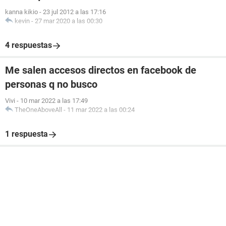
kanna kikio
-
23 jul 2012 a las 17:16
kevin
-
27 mar 2020 a las 00:30
4 respuestas
Me salen accesos directos en facebook de
personas q no busco
Vivi
-
10 mar 2022 a las 17:49
TheOneAboveAll
-
11 mar 2022 a las 00:24
1 respuesta