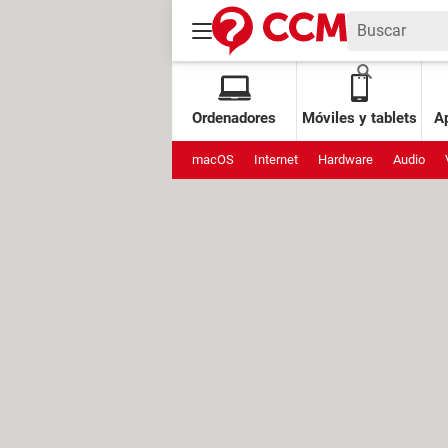
Ordenadores
Móviles y tablets
Ap
macOS
Internet
Hardware
Audio