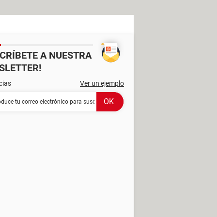
SCRÍBETE A NUESTRA
SLETTER!
cias
Ver un ejemplo