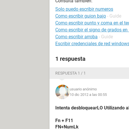
Consulta también:
Solo puedo escribir numeros
Como escribir guion bajo
- Guide
Como escribir punto y coma en el te
Como escribir el signo de grados en 
Como escribir arroba
- Guide
Escribir credenciales de red window
1 respuesta
RESPUESTA 1 / 1
usuario anónimo
10 dic 2012 a las 00:55
Intenta desbloquearLO Utilizando a
Fn + F11
FN+NumLk