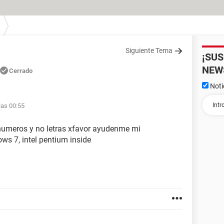
Siguiente Tema
¡SU
NEW
Cerrado
Noti
las 00:55
numeros y no letras xfavor ayudenme mi
s 7, intel pentium inside