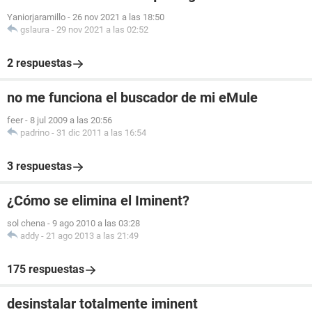
Yaniorjaramillo
-
26 nov 2021 a las 18:50
gslaura
-
29 nov 2021 a las 02:52
2 respuestas
no me funciona el buscador de mi eMule
feer
-
8 jul 2009 a las 20:56
padrino
-
31 dic 2011 a las 16:54
3 respuestas
¿Cómo se elimina el Iminent?
sol chena
-
9 ago 2010 a las 03:28
addy
-
21 ago 2013 a las 21:49
175 respuestas
desinstalar totalmente iminent