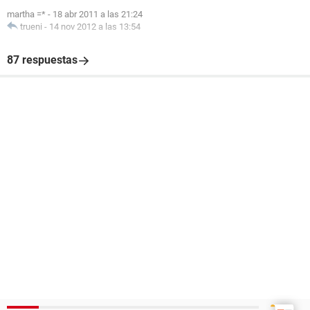
martha =*
-
18 abr 2011 a las 21:24
trueni
-
14 nov 2012 a las 13:54
87 respuestas