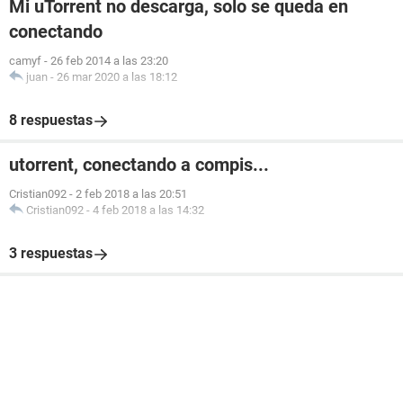
Mi uTorrent no descarga, solo se queda en
conectando
camyf
-
26 feb 2014 a las 23:20
juan
-
26 mar 2020 a las 18:12
8 respuestas
utorrent, conectando a compis...
Cristian092
-
2 feb 2018 a las 20:51
Cristian092
-
4 feb 2018 a las 14:32
3 respuestas