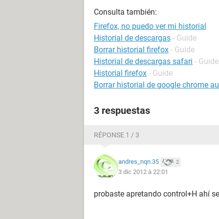
Consulta también:
Firefox, no puedo ver mi historial
Historial de descargas
- Guide
Borrar historial firefox
- Guide
Historial de descargas safari
- Guide
Historial firefox
- Guide
Borrar historial de google chrome 
3 respuestas
RÉPONSE 1 / 3
andres_nqn.35
2
3 dic 2012 à 22:01
probaste apretando control+H ahí se te