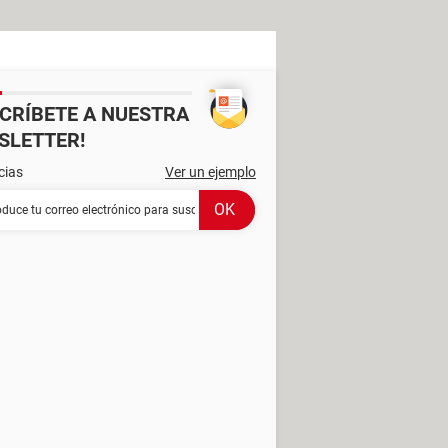
SCRÍBETE A NUESTRA
SLETTER!
cias
Ver un ejemplo