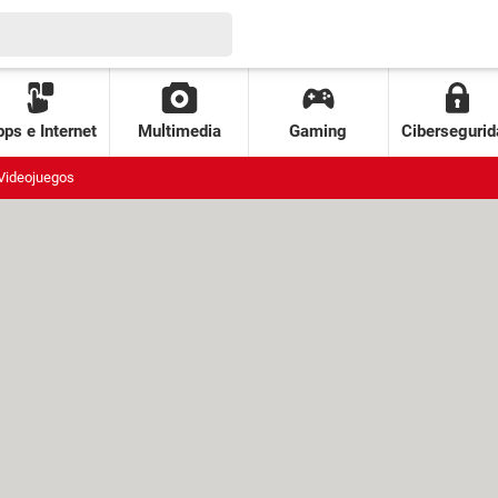
ps e Internet
Multimedia
Gaming
Cibersegurid
Videojuegos