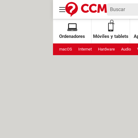
Ordenadores
Móviles y tablets
Ap
macOS
Internet
Hardware
Audio