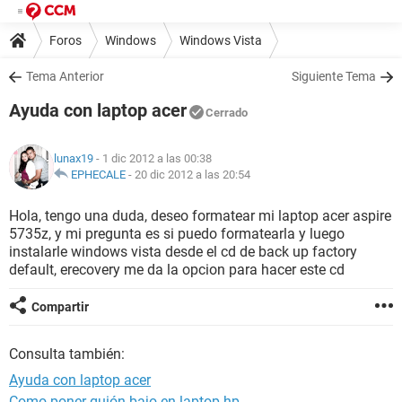
Foros
Windows
Windows Vista
Tema Anterior
Siguiente Tema
Ayuda con laptop acer
Cerrado
lunax19
- 1 dic 2012 a las 00:38
EPHECALE
-
20 dic 2012 a las 20:54
Hola, tengo una duda, deseo formatear mi laptop acer aspire
5735z, y mi pregunta es si puedo formatearla y luego
instalarle windows vista desde el cd de back up factory
default, erecovery me da la opcion para hacer este cd
Compartir
Consulta también:
Ayuda con laptop acer
Como poner guión bajo en laptop hp