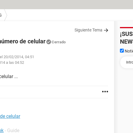
G
Siguiente Tema
¡SU
número de celular
NEW
Cerrado
Noti
 el 20/02/2014, 04:51
014 a las 04:52
lular ...
de celular
ok
- Guide