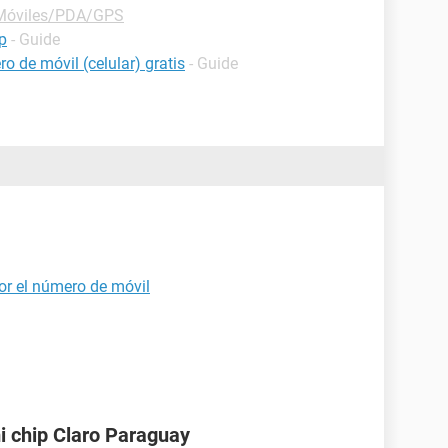
Móviles/PDA/GPS
p
- Guide
o de móvil (celular) gratis
- Guide
or el número de móvil
i chip Claro Paraguay