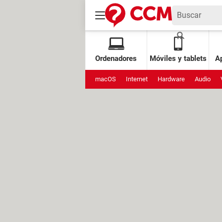
Ordenadores
Móviles y tablets
Ap
macOS
Internet
Hardware
Audio