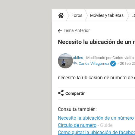
Foros
Móviles y tabletas
L
Tema Anterior
Necesito la ubicación de un 
akiles
- Modificado por Carlos-vialfa
Carlos Villagómez
-
20 feb 2
necesito la ubicasion de numero de ce
Compartir
Consulta también:
Necesito la ubicación de un número 
Circulo de numero
- Guide
Como quitar la ubicación de facebo