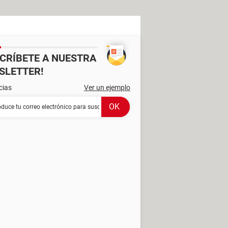
SCRÍBETE A NUESTRA
SLETTER!
cias
Ver un ejemplo