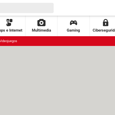
ps e Internet
Multimedia
Gaming
Cibersegurid
Videojuegos