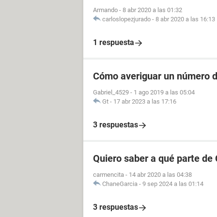
Armando
-
8 abr 2020 a las 01:32
carloslopezjurado
-
8 abr 2020 a las 16:13
1 respuesta
Cómo averiguar un número de
Gabriel_4529
-
1 ago 2019 a las 05:04
Gt
-
17 abr 2023 a las 17:16
3 respuestas
Quiero saber a qué parte de
carmencita
-
14 abr 2020 a las 04:38
ChaneGarcia
-
9 sep 2024 a las 01:14
3 respuestas