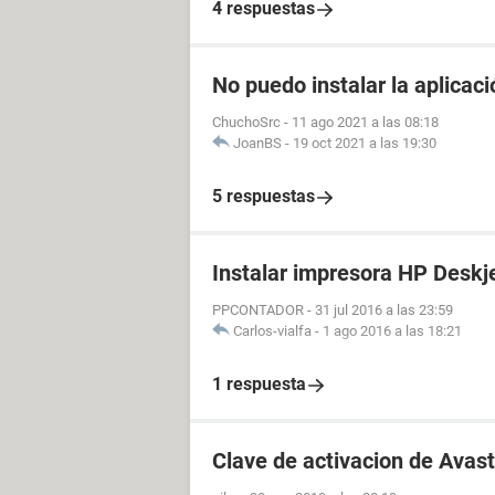
4 respuestas
No puedo instalar la aplicaci
ChuchoSrc
-
11 ago 2021 a las 08:18
JoanBS
-
19 oct 2021 a las 19:30
5 respuestas
Instalar impresora HP Deskj
PPCONTADOR
-
31 jul 2016 a las 23:59
Carlos-vialfa
-
1 ago 2016 a las 18:21
1 respuesta
Clave de activacion de Avast