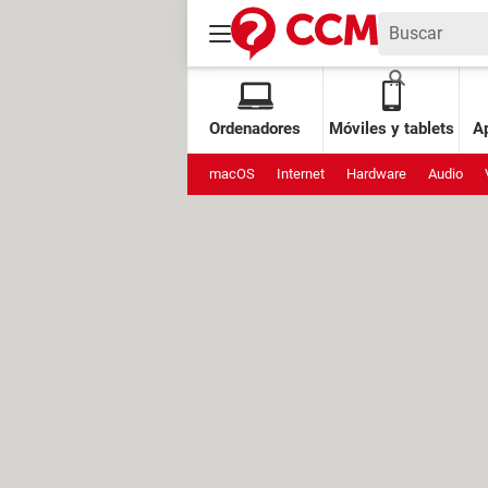
Ordenadores
Móviles y tablets
Ap
macOS
Internet
Hardware
Audio