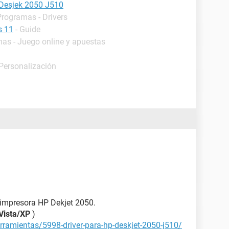
 Desjek 2050 J510
Programas - Drivers
s 11
- Guide
mas - Juego online y apuestas
 Personalización
a impresora HP Dekjet 2050.
Vista/XP
)
rramientas/5998-driver-para-hp-deskjet-2050-j510/