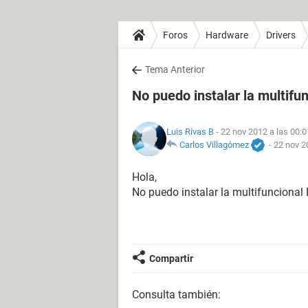
Foros
Hardware
Drivers
Tema Anterior
No puedo instalar la multifu
Luis Rivas B
- 22 nov 2012 a las 00:0
Carlos Villagómez
-
22 nov 2
Hola,
No puedo instalar la multifuncional
Compartir
Consulta también: