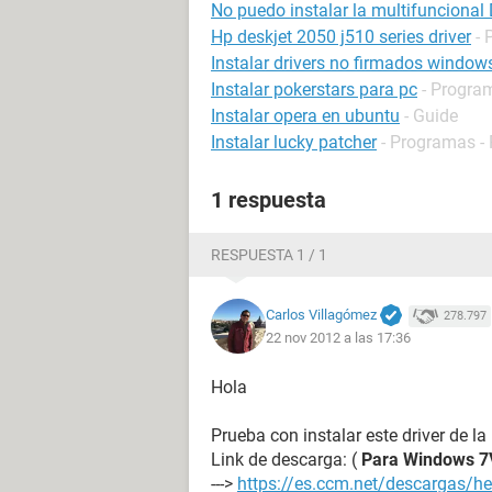
No puedo instalar la multifuncional
Hp deskjet 2050 j510 series driver
- 
Instalar drivers no firmados window
Instalar pokerstars para pc
- Progra
Instalar opera en ubuntu
- Guide
Instalar lucky patcher
- Programas -
1 respuesta
RESPUESTA 1 / 1
Carlos Villagómez
278.797
22 nov 2012 a las 17:36
Hola
Prueba con instalar este driver de l
Link de descarga: (
Para Windows 7
--->
https://es.ccm.net/descargas/he