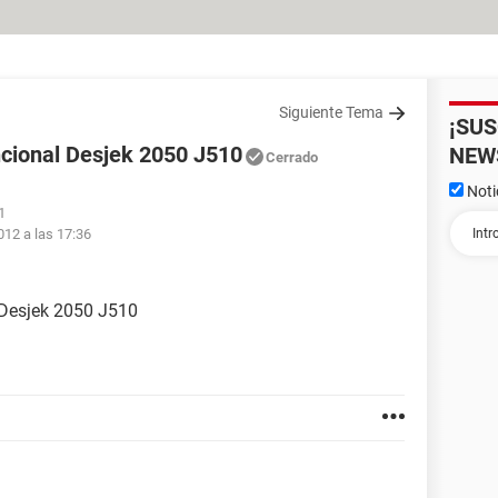
Siguiente Tema
¡SU
ncional Desjek 2050 J510
NEW
Cerrado
Noti
1
012 a las 17:36
 Desjek 2050 J510