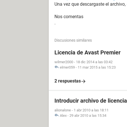
Una vez que descargaste el archivo, 
Nos comentas
.
Discusiones similares
Licencia de Avast Premier
wilmer2000
-
18 dic 2014 a las 03:42
elmer059
-
11 mar 2015 a las 15:23
2 respuestas
Introducir archivo de licenci
alionalone
-
1 abr 2010 a las 18:11
Alex
-
29 abr 2010 a las 15:34