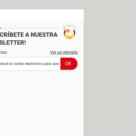
SCRÍBETE A NUESTRA
SLETTER!
cias
Ver un ejemplo