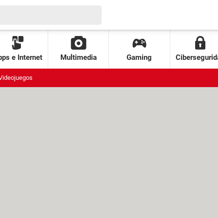
ps e Internet
Multimedia
Gaming
Cibersegurid
Videojuegos