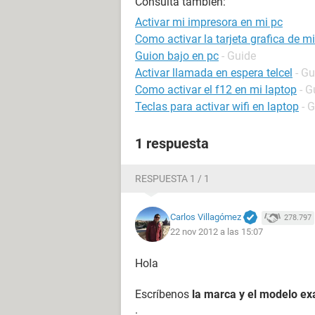
Consulta también:
Activar mi impresora en mi pc
Como activar la tarjeta grafica de m
Guion bajo en pc
- Guide
Activar llamada en espera telcel
- Gu
Como activar el f12 en mi laptop
- G
Teclas para activar wifi en laptop
- 
1 respuesta
RESPUESTA 1 / 1
Carlos Villagómez
278.797
22 nov 2012 a las 15:07
Hola
Escríbenos
la marca y el modelo ex
.