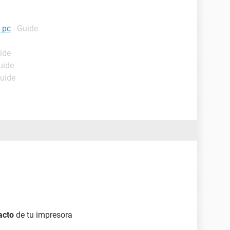
i pc
- Guide
ide
uide
Guide
acto
de tu impresora