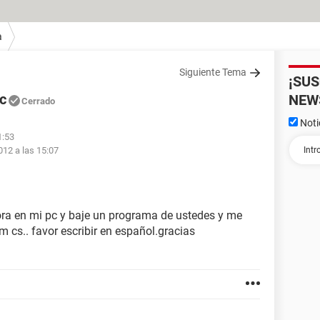
a
Siguiente Tema
¡SU
c
NEW
Cerrado
Noti
1:53
012 a las 15:07
ora en mi pc y baje un programa de ustedes y me
m cs.. favor escribir en español.gracias