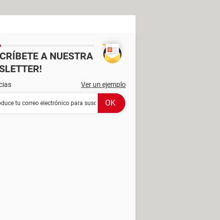
SCRÍBETE A NUESTRA
SLETTER!
cias
Ver un ejemplo