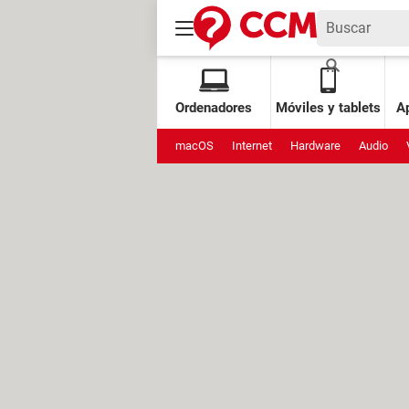
Ordenadores
Móviles y tablets
Ap
macOS
Internet
Hardware
Audio