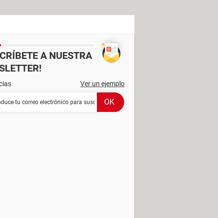
SCRÍBETE A NUESTRA
SLETTER!
cias
Ver un ejemplo