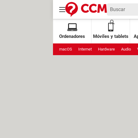
Ordenadores
Móviles y tablets
Ap
macOS
Internet
Hardware
Audio