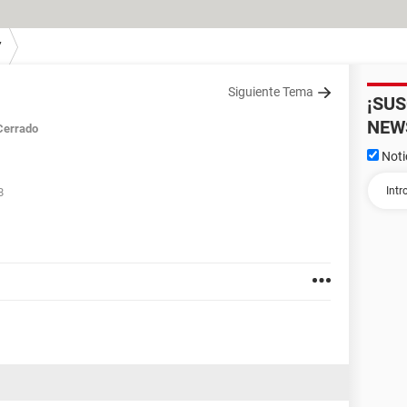
7
Siguiente Tema
¡SU
NEW
Cerrado
Noti
8