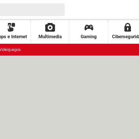
ps e Internet
Multimedia
Gaming
Cibersegurid
Videojuegos