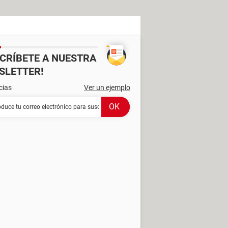
SCRÍBETE A NUESTRA
SLETTER!
cias
Ver un ejemplo