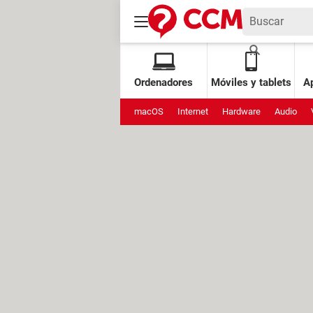
Ordenadores
Móviles y tablets
Ap
macOS
Internet
Hardware
Audio