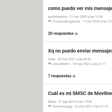
como puedo ver mis mensaje
ponteloponce
-
21 nov 2009 a las 13:56
Dariquinterogaxiola
-
11 nov 2020 a las 15
20 respuestas
Xq no puedo enviar mensajes 
Sofia
-
20 mar 2021 a las 06:53
JoseAlberto
-
18 may 2022 a las 21:11
7 respuestas
Cuál es mi SMSC de Movilne
Maria
-
27 ago 2019 a las 15:30
Anonimusggg
-
26 ene 2021 a las 01:15