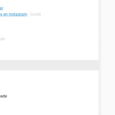
ar
es en instagram
- Guide
ide
uede