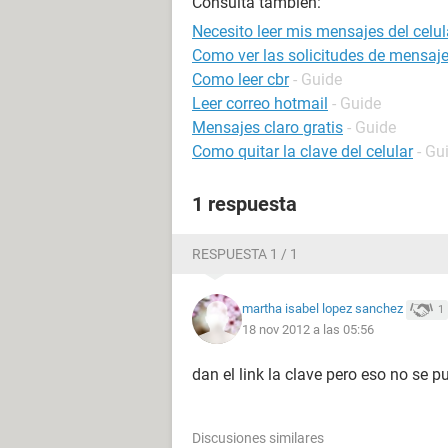
Consulta también:
Necesito leer mis mensajes del celul
Como ver las solicitudes de mensaj
Como leer cbr
- Guide
Leer correo hotmail
- Guide
Mensajes claro gratis
- Guide
Como quitar la clave del celular
- Gu
1 respuesta
RESPUESTA 1 / 1
martha isabel lopez sanchez
1
18 nov 2012 a las 05:56
dan el link la clave pero eso no se p
Discusiones similares