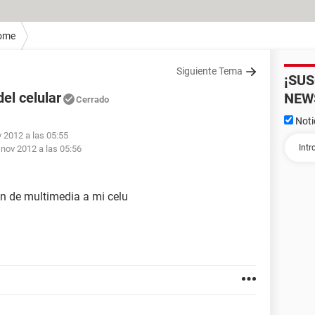
ome
Siguiente Tema
¡SU
el celular
NEW
Cerrado
Noti
v 2012 a las 05:55
 nov 2012 a las 05:56
n de multimedia a mi celu