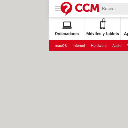
Ordenadores
Móviles y tablets
Ap
macOS
Internet
Hardware
Audio