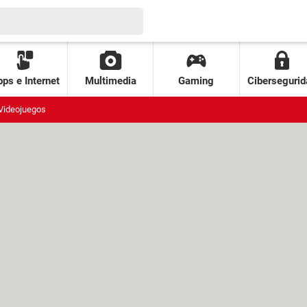
ps e Internet
Multimedia
Gaming
Cibersegurid
Videojuegos