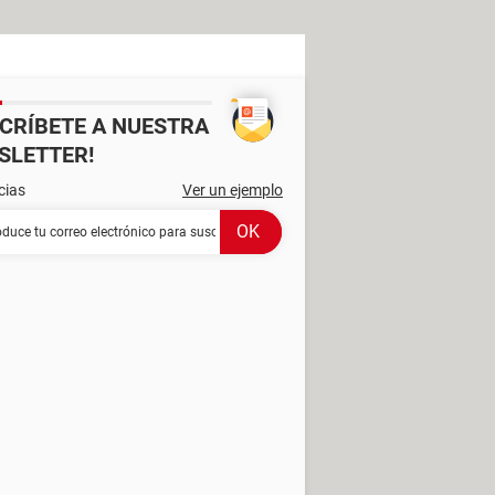
SCRÍBETE A NUESTRA
SLETTER!
cias
Ver un ejemplo