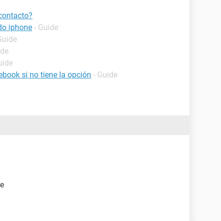
contacto?
do iphone
- Guide
Guide
ide
uide
book si no tiene la opción
- Guide
le