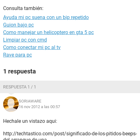
Consulta también:
Ayuda mi pc suena con un bip repetido
Guion bajo pc
Como manejar un helicoptero en gta 5 pc
Limpiar pc con cmd
Como conectar mi pc al tv
Rave para pc
1 respuesta
RESPUESTA 1 / 1
SORIAWARE
16 nov 2012 a las 00:57
Hechale un vistazo aqui:
http://techtastico.com/post/significado-de-los-pitidos-beeps-
del-arranque-de-una-