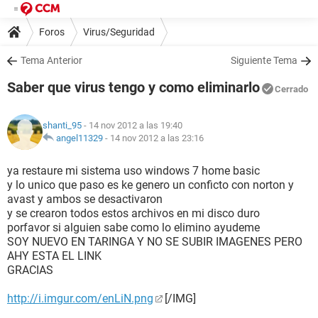
Foros
Virus/Seguridad
Tema Anterior
Siguiente Tema
Saber que virus tengo y como eliminarlo
Cerrado
shanti_95
- 14 nov 2012 a las 19:40
angel11329
-
14 nov 2012 a las 23:16
ya restaure mi sistema uso windows 7 home basic
y lo unico que paso es ke genero un conficto con norton y
avast y ambos se desactivaron
y se crearon todos estos archivos en mi disco duro
porfavor si alguien sabe como lo elimino ayudeme
SOY NUEVO EN TARINGA Y NO SE SUBIR IMAGENES PERO
AHY ESTA EL LINK
GRACIAS
http://i.imgur.com/enLiN.png
[/IMG]