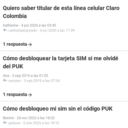
Quiero saber titular de esta línea celular Claro
Colombia
Katherine
-
4 jun 2020 a las 03:45
carloslopezjurado
-
4 jun 2020 a las 11:39
1 respuesta
Cómo desbloquear la tarjeta SIM si me olvidé
del PUK
Ana
-
3 sep 2019 a las 01:53
ceszarv
-
3 sep 2019 a las 07:34
1 respuesta
Cómo desbloqueo mi sim sin el código PUK
Bennis
-
24 nov 2022 a las 18:32
gslaura
-
5 ene 2023 a las 18:10