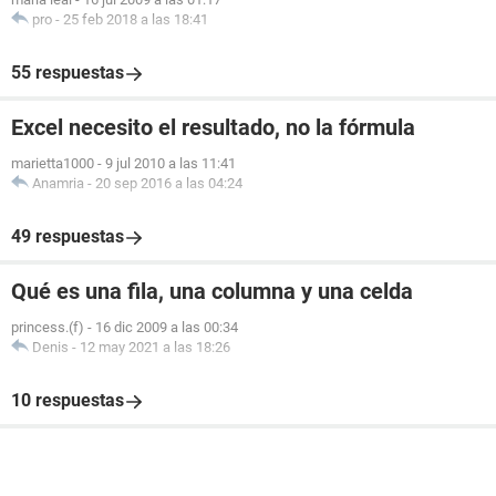
pro
-
25 feb 2018 a las 18:41
55 respuestas
Excel necesito el resultado, no la fórmula
marietta1000
-
9 jul 2010 a las 11:41
Anamria
-
20 sep 2016 a las 04:24
49 respuestas
Qué es una fila, una columna y una celda
princess.(f)
-
16 dic 2009 a las 00:34
Denis
-
12 may 2021 a las 18:26
10 respuestas