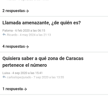
2 respuestas
Llamada amenazante, ¿de quién es?
Paloma
-
6 feb 2020 a las 06:15
Ricardo
-
4 may 2024 a las 21:13
4 respuestas
Quisiera saber a qué zona de Caracas
pertenece el número
Luisa
-
4 sep 2020 a las 15:41
carloslopezjurado
-
7 sep 2020 a las 13:55
1 respuesta