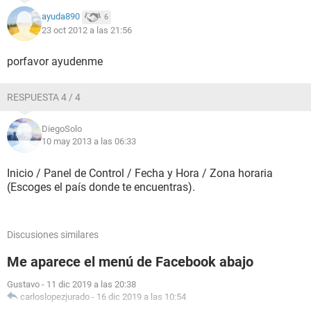
ayuda890
6
23 oct 2012 a las 21:56
porfavor ayudenme
RESPUESTA 4 / 4
DiegoSolo
10 may 2013 a las 06:33
Inicio / Panel de Control / Fecha y Hora / Zona horaria
(Escoges el país donde te encuentras).
Discusiones similares
Me aparece el menú de Facebook abajo
Gustavo
-
11 dic 2019 a las 20:38
carloslopezjurado
-
16 dic 2019 a las 10:54