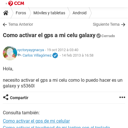
Foros
Móviles y tabletas
Android
Tema Anterior
Siguiente Tema
Como activar el gps a mi celu galaxy
Cerrado
vyctoryaygnacya
- 19 oct 2012 à 03:40
Carlos Villagómez
-
14 feb 2013 à 16:58
Hola,
necesito activar el gps a mi celu como lo puedo hacer es un
galaxy y s5360l
Compartir
Consulta también:
Como activar el gps de mi celular
Como activar el touchpad de mi laptop con el teclado