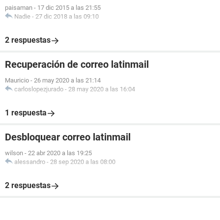
paisaman
-
17 dic 2015 a las 21:55
Nadie
-
27 dic 2018 a las 09:10
2 respuestas
Recuperación de correo latinmail
Mauricio
-
26 may 2020 a las 21:14
carloslopezjurado
-
28 may 2020 a las 16:04
1 respuesta
Desbloquear correo latinmail
wilson
-
22 abr 2020 a las 19:25
alessandro
-
28 sep 2020 a las 08:00
2 respuestas