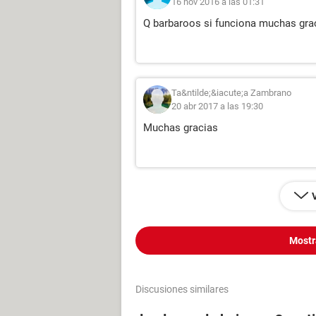
16 nov 2016 a las 01:31
Q barbaroos si funciona muchas grac
Ta&ntilde;&iacute;a Zambrano
20 abr 2017 a las 19:30
Muchas gracias
Mostr
Discusiones similares