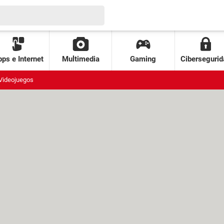
ps e Internet
Multimedia
Gaming
Cibersegurid
Videojuegos