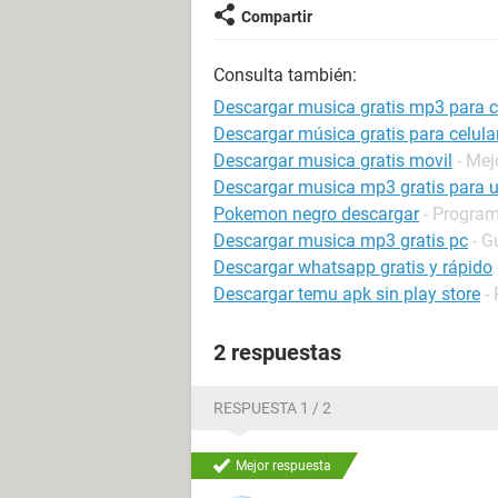
Compartir
Consulta también:
Descargar musica gratis mp3 para cel
Descargar música gratis para celula
Descargar musica gratis movil
- Mej
Descargar musica mp3 gratis para 
Pokemon negro descargar
- Program
Descargar musica mp3 gratis pc
- G
Descargar whatsapp gratis y rápido
Descargar temu apk sin play store
-
2 respuestas
RESPUESTA 1 / 2
Mejor respuesta