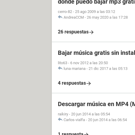
donde puedo bajar mp3 gratis
cerro-82
-
25 ago 2009 a las 03:12
AndreaCCM
-
26 may 2020 a las 17:28
26 respuestas
Bajar música gratis sin inst
lito63
-
6 nov 2012 a las 20:50
luna mariana
-
21 dic 2017 a las 05:13
4 respuestas
Descargar música en MP4 (M
raikiry
-
20 jun 2014 a las 05:54
Carlos-vialfa
-
20 jun 2014 a las 06:54
1 respuesta