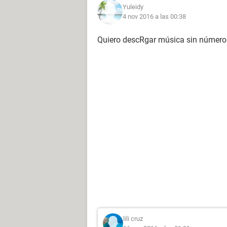
Yuleidy
4 nov 2016 a las 00:38
Quiero descRgar música sin número
lili cruz