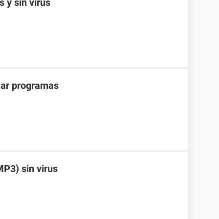
 y sin virus
alar programas
P3) sin virus