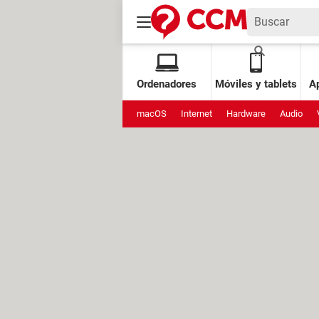
Ordenadores
Móviles y tablets
Ap
macOS
Internet
Hardware
Audio