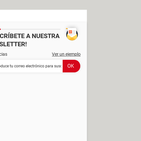
SCRÍBETE A NUESTRA
SLETTER!
cias
Ver un ejemplo