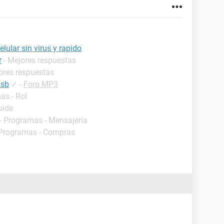
ular sin virus y rapido
r
- Mejores respuestas
ores respuestas
usb
✓
-
Foro MP3
as - Rol
uide
- Programas - Mensajería
 Programas - Compras