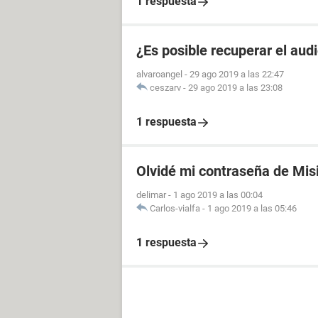
1 respuesta
¿Es posible recuperar el aud
alvaroangel
-
29 ago 2019 a las 22:47
ceszarv
-
29 ago 2019 a las 23:08
1 respuesta
Olvidé mi contraseña de Mis
delimar
-
1 ago 2019 a las 00:04
Carlos-vialfa
-
1 ago 2019 a las 05:46
1 respuesta