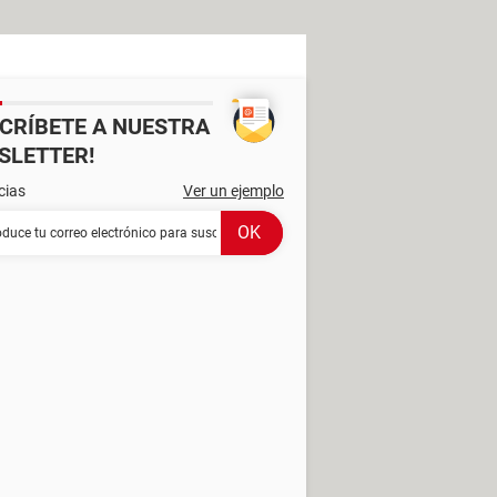
SCRÍBETE A NUESTRA
SLETTER!
cias
Ver un ejemplo