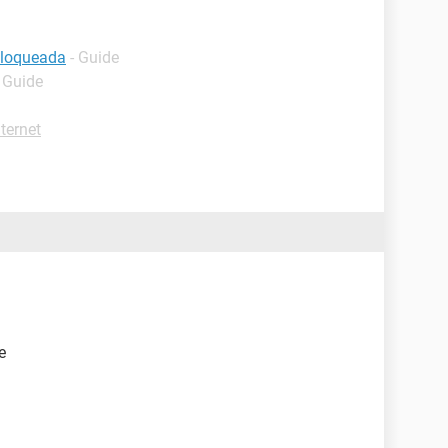
bloqueada
- Guide
- Guide
ternet
e