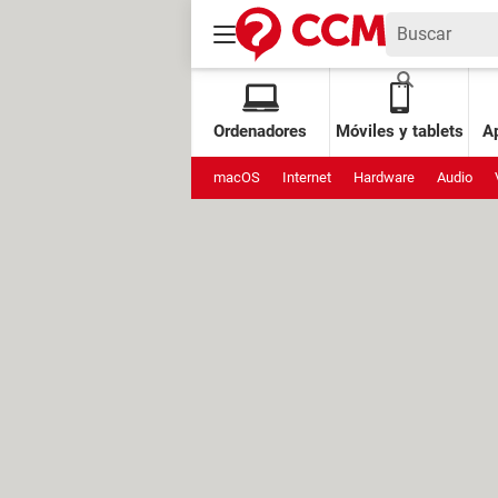
Ordenadores
Móviles y tablets
Ap
macOS
Internet
Hardware
Audio