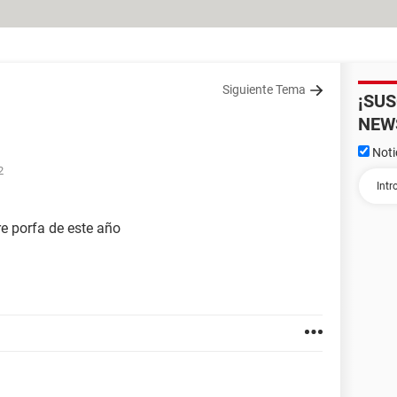
Siguiente Tema
¡SU
NEW
Noti
2
re porfa de este año