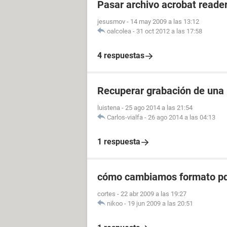
Pasar archivo acrobat reader
jesusmov
-
14 may 2009 a las 13:12
oalcolea
-
31 oct 2012 a las 17:58
4 respuestas
Recuperar grabación de una
luistena
-
25 ago 2014 a las 21:54
Carlos-vialfa
-
26 ago 2014 a las 04:13
1 respuesta
cómo cambiamos formato pd
cortes
-
22 abr 2009 a las 19:27
nikoo
-
19 jun 2009 a las 20:51