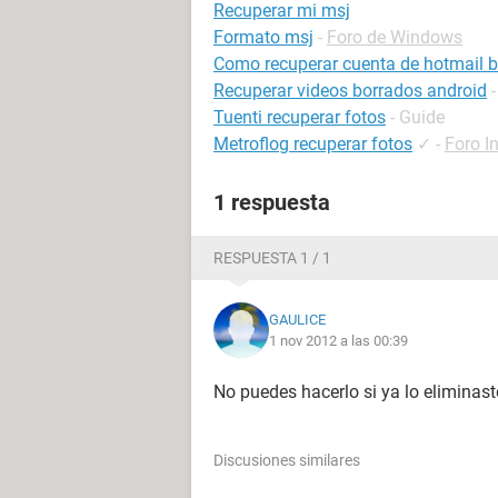
Recuperar mi msj
Formato msj
-
Foro de Windows
Como recuperar cuenta de hotmail 
Recuperar videos borrados android
Tuenti recuperar fotos
- Guide
Metroflog recuperar fotos
✓
-
Foro In
1 respuesta
RESPUESTA 1 / 1
GAULICE
1 nov 2012 a las 00:39
No puedes hacerlo si ya lo eliminast
Discusiones similares