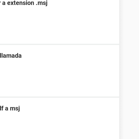
 a extension .msj
 llamada
f a msj