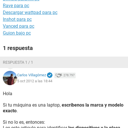
Rave para pc
Descargar wattpad para pc
Inshot para pc
Vanced para pc
Guion bajo pc
1 respuesta
RESPUESTA 1 / 1
Carlos Villagómez
278.797
5 oct 2012 a las 18:44
Hola
Si tu máquina es una laptop,
escríbenos la marca y modelo
exacto
.
Si no lo es, entonces:
Lee este articulo para identificar
los dispositivos y la placa