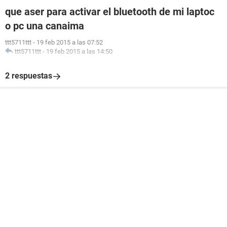
que aser para activar el bluetooth de mi laptoc
o pc una canaima
ttt5711ttt
-
19 feb 2015 a las 07:52
ttt5711ttt
-
19 feb 2015 a las 14:50
2 respuestas