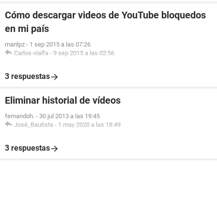
Cómo descargar videos de YouTube bloquedos
en mi país
marilpz
-
1 sep 2015 a las 07:26
Carlos-vialfa
-
9 sep 2015 a las 02:56
3 respuestas
Eliminar historial de vídeos
fernandoh.
-
30 jul 2013 a las 19:45
José_Bautista
-
1 may 2020 a las 18:49
3 respuestas