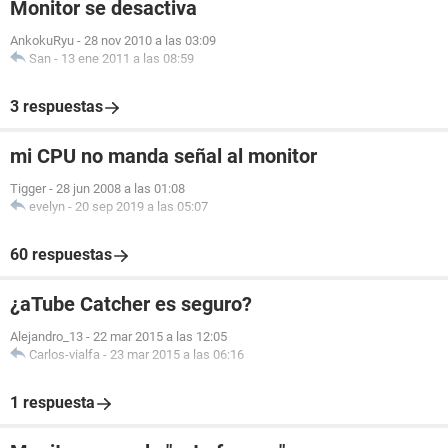
Monitor se desactiva
AnkokuRyu
-
28 nov 2010 a las 03:09
San
-
13 ene 2011 a las 08:59
3 respuestas
mi CPU no manda señal al monitor
Tigger
-
28 jun 2008 a las 01:08
evelyn
-
20 sep 2019 a las 05:07
60 respuestas
¿aTube Catcher es seguro?
Alejandro_13
-
22 mar 2015 a las 12:05
Carlos-vialfa
-
23 mar 2015 a las 06:16
1 respuesta