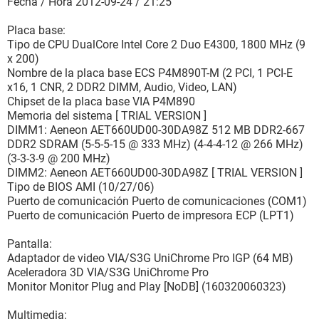
Fecha / Hora 2012-09-24 / 21:25
Placa base:
Tipo de CPU DualCore Intel Core 2 Duo E4300, 1800 MHz (9
x 200)
Nombre de la placa base ECS P4M890T-M (2 PCI, 1 PCI-E
x16, 1 CNR, 2 DDR2 DIMM, Audio, Video, LAN)
Chipset de la placa base VIA P4M890
Memoria del sistema [ TRIAL VERSION ]
DIMM1: Aeneon AET660UD00-30DA98Z 512 MB DDR2-667
DDR2 SDRAM (5-5-5-15 @ 333 MHz) (4-4-4-12 @ 266 MHz)
(3-3-3-9 @ 200 MHz)
DIMM2: Aeneon AET660UD00-30DA98Z [ TRIAL VERSION ]
Tipo de BIOS AMI (10/27/06)
Puerto de comunicación Puerto de comunicaciones (COM1)
Puerto de comunicación Puerto de impresora ECP (LPT1)
Pantalla:
Adaptador de video VIA/S3G UniChrome Pro IGP (64 MB)
Aceleradora 3D VIA/S3G UniChrome Pro
Monitor Monitor Plug and Play [NoDB] (160320060323)
Multimedia: