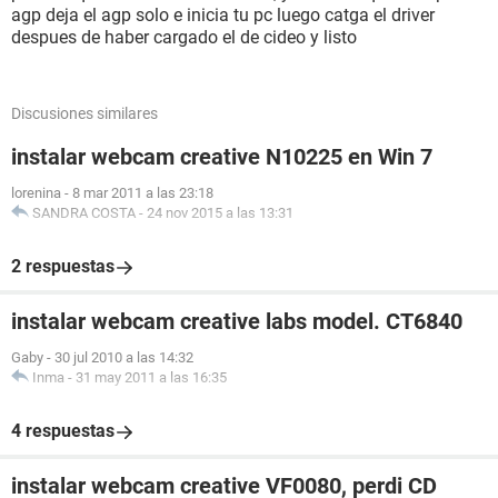
agp deja el agp solo e inicia tu pc luego catga el driver
despues de haber cargado el de cideo y listo
Discusiones similares
instalar webcam creative N10225 en Win 7
lorenina
-
8 mar 2011 a las 23:18
SANDRA COSTA
-
24 nov 2015 a las 13:31
2 respuestas
instalar webcam creative labs model. CT6840
Gaby
-
30 jul 2010 a las 14:32
Inma
-
31 may 2011 a las 16:35
4 respuestas
instalar webcam creative VF0080, perdi CD