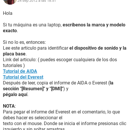
24 sep 2012 a las 18:51
Hola
Si tu máquina es una laptop,
escríbenos la marca y modelo
exacto
.
Si no lo es, entonces:
Lee este articulo para identificar
el dispositivo de sonido y la
placa base
.
Link del articulo: ( puedes escoger cualquiera de los dos
tutoriales )
Tutorial de AIDA
Tutorial del Everest
Después de leer, copia el informe de AIDA o Everest (
la
sección "[Resumen]" y "[DMI]"
) y
pégalo aquí
.
NOTA
:
Para pegar el informe del Everest en el comentario, lo que
debes hacer es seleccionar el
texto con el mouse. Donde se inicia el informe presionas clic
izquierdo y sin soltar arrastras