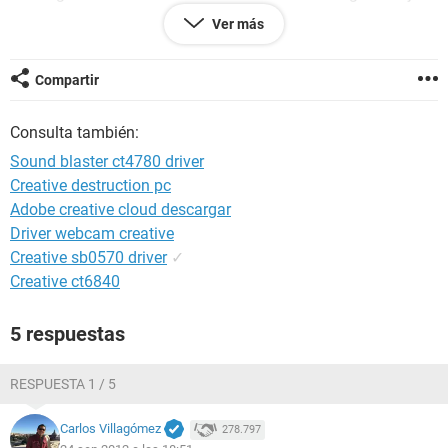
de sonido Sound blaster en el sistema. Asegúrese que el
Ver más
hardware de Hardware Sound Blaster esté instalado
correctamente antes de ejecutar este programa de
instlación"
Compartir
En el administrador de dispositivos de mi Xp aparece el
Consulta también:
clásico signo de interrogación en amarillo en ---Otros
dispositivos--- Controladora de sonido multimedia
Sound blaster ct4780 driver
Creative destruction pc
Así que si alguien me puede hechar una mano desde ya le/s
Adobe creative cloud descargar
estoy muy agradecido.
Driver webcam creative
Gracias y un saludo!!
Creative sb0570 driver
✓
Creative ct6840
5 respuestas
RESPUESTA 1 / 5
Carlos Villagómez
278.797