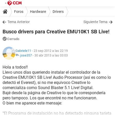
Foros
Hardware
Drivers
Tema Anterior
Siguiente Tema
Busco drivers para Creative EMU10K1 SB Live!
Cerrado
Gabriele11
- 23 sep 2012 a las 22:19
jose357
-
30 abr 2013 a las 03:03
Hola a todos!!
Llevo unos días queriendo instalar el controlador de la
Creative EMU10K1 SB Live! Audio Processor (así es como lo
detectó el Everest), si no me equivoco Creative lo
comercializa como Sound Blaster 5.1 Live! Digital.
Bajé desde la página de Creative lo que le correspondería
pero tampoco. Los que encontré no me funcionaron.
O bien me aparece este mensaje:
"El Programa de instalación no ha detectado ninguna tarjeta