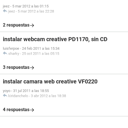
jeez
-
5 mar 2012 a las 01:15
jeez
-
5 mar 2012 a las 22:28
2 respuestas
instalar webcam creative PD1170, sin CD
luisferpoe
-
24 feb 2011 a las 15:34
sharky
-
25 oct 2011 a las 05:15
3 respuestas
instalar camara web creative VF0220
yoyo
-
31 jul 2011 a las 18:55
kiridanchelo
-
3 abr 2012 a las 18:38
4 respuestas