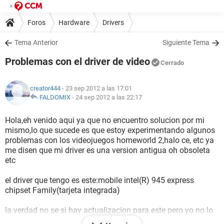
Foros
Hardware
Drivers
Tema Anterior
Siguiente Tema
Problemas con el driver de video
Cerrado
creator444
- 23 sep 2012 a las 17:01
FALDOMIX
-
24 sep 2012 a las 22:17
Hola,eh venido aqui ya que no encuentro solucion por mi
mismo,lo que sucede es que estoy experimentando algunos
problemas con los videojuegos homeworld 2,halo ce, etc ya
me disen que mi driver es una version antigua oh obsoleta
etc
el driver que tengo es este:mobile intel(R) 945 express
chipset Family(tarjeta integrada)
la verdad no se si hay actualizacion para este pero yo no lo
encuentro,asi que queria preguntar si avia otro driver que yo