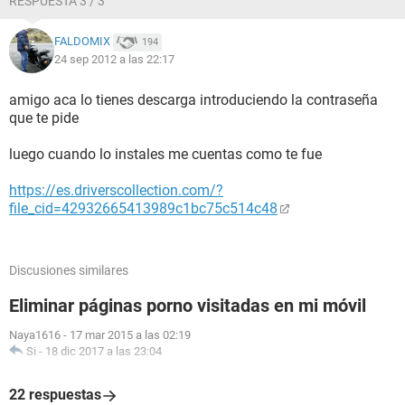
RESPUESTA 3 / 3
FALDOMIX
194
24 sep 2012 a las 22:17
amigo aca lo tienes descarga introduciendo la contraseña
que te pide
luego cuando lo instales me cuentas como te fue
https://es.driverscollection.com/?
file_cid=42932665413989c1bc75c514c48
Discusiones similares
Eliminar páginas porno visitadas en mi móvil
Naya1616
-
17 mar 2015 a las 02:19
Si
-
18 dic 2017 a las 23:04
22 respuestas