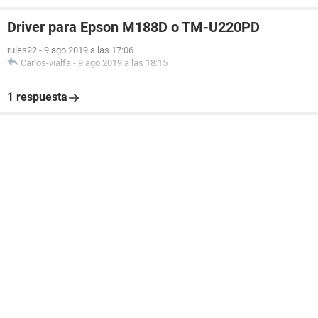
Driver para Epson M188D o TM-U220PD
rules22
-
9 ago 2019 a las 17:06
Carlos-vialfa
-
9 ago 2019 a las 18:15
1 respuesta