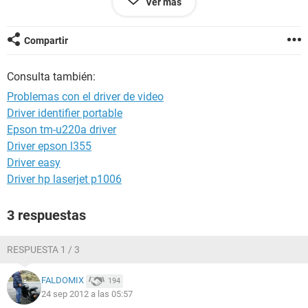
Ver más
pueda descargar que sea compatiblecon mi sistema
operativo sin que cause problemas(porfavor) mi sistema
operativo es windows 7 32 bits
Compartir
Consulta también:
bueno eso es todo espero puedan ayudarme :(.
Problemas con el driver de video
Driver identifier portable
Epson tm-u220a driver
Driver epson l355
Driver easy
Driver hp laserjet p1006
3 respuestas
RESPUESTA 1 / 3
FALDOMIX
194
24 sep 2012 a las 05:57