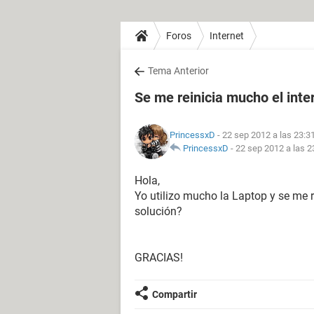
Foros
Internet
Tema Anterior
Se me reinicia mucho el inter
PrincessxD
- 22 sep 2012 a las 23:3
PrincessxD
-
22 sep 2012 a las 2
Hola,
Yo utilizo mucho la Laptop y se me r
solución?
GRACIAS!
Compartir