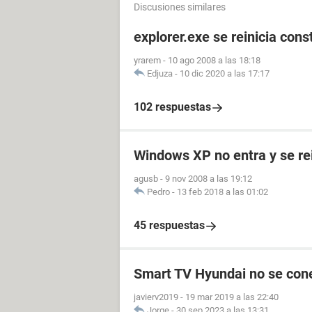
Discusiones similares
explorer.exe se reinicia con
yrarem
-
10 ago 2008 a las 18:18
Edjuza
-
10 dic 2020 a las 17:17
102 respuestas
Windows XP no entra y se rei
agusb
-
9 nov 2008 a las 19:12
Pedro
-
13 feb 2018 a las 01:02
45 respuestas
Smart TV Hyundai no se conec
javierv2019
-
19 mar 2019 a las 22:40
Jorge
-
30 sep 2023 a las 13:31