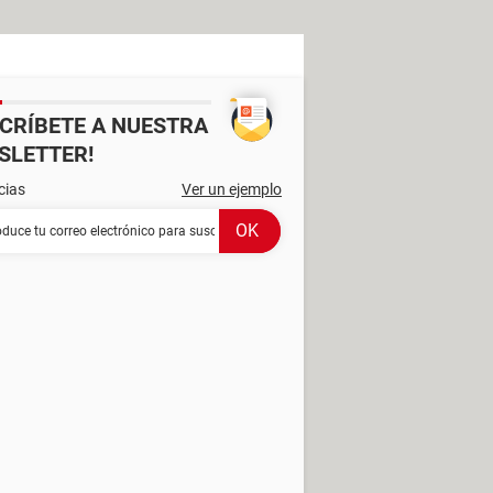
SCRÍBETE A NUESTRA
SLETTER!
cias
Ver un ejemplo