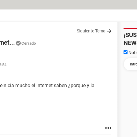
Siguiente Tema
¡SU
net...
NEW
Cerrado
Noti
1
3:54
einicia mucho el internet saben ¿porque y la