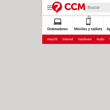
Ordenadores
Móviles y tablets
Ap
macOS
Internet
Hardware
Audio