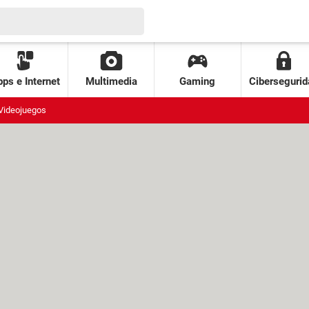
ps e Internet
Multimedia
Gaming
Cibersegurid
Videojuegos