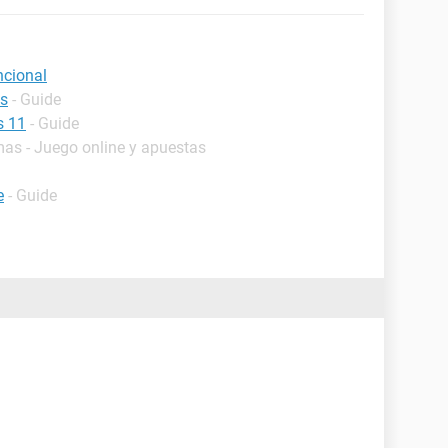
ncional
os
- Guide
s 11
- Guide
mas - Juego online y apuestas
e
- Guide