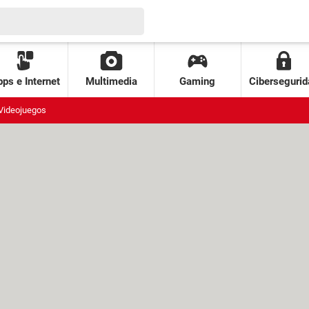
ps e Internet
Multimedia
Gaming
Cibersegurid
Videojuegos