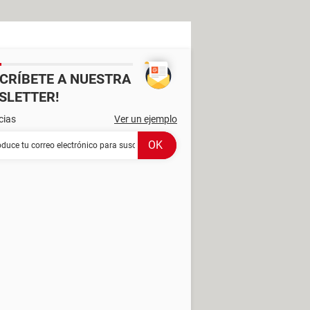
SCRÍBETE A NUESTRA
SLETTER!
cias
Ver un ejemplo