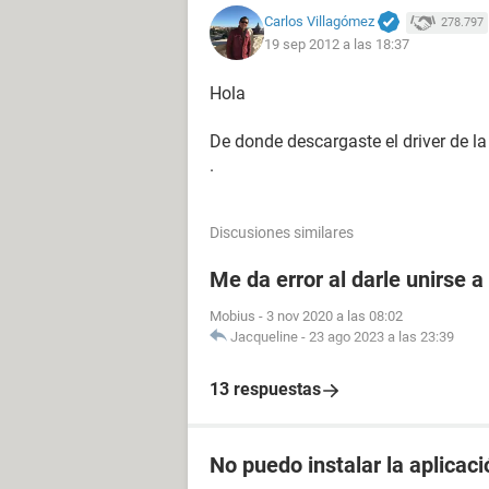
Carlos Villagómez
278.797
19 sep 2012 a las 18:37
Hola
De donde descargaste el driver de l
.
Discusiones similares
Me da error al darle unirse 
Mobius
-
3 nov 2020 a las 08:02
Jacqueline
-
23 ago 2023 a las 23:39
13 respuestas
No puedo instalar la aplicaci