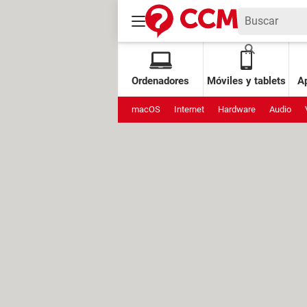
Ordenadores
Móviles y tablets
Ap
macOS
Internet
Hardware
Audio