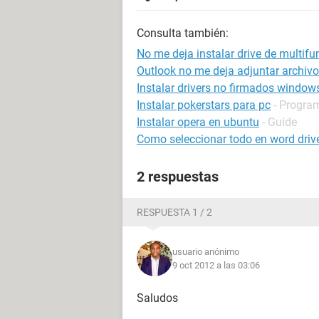
Consulta también:
No me deja instalar drive de multifu
Outlook no me deja adjuntar archiv
Instalar drivers no firmados window
Instalar pokerstars para pc
- Progra
Instalar opera en ubuntu
- Guide
Como seleccionar todo en word driv
2 respuestas
RESPUESTA 1 / 2
usuario anónimo
9 oct 2012 a las 03:06
Saludos