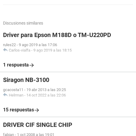
Discusiones similares
Driver para Epson M188D o TM-U220PD
rules22
-
9 ago 2019 a las 17:06
Carlos-vialfa
-
9 ago 2019 a las 18:15
1 respuesta
Siragon NB-3100
gcacosta11
-
19 abr 2013 a las 20:25
Helrman
-
14 oct 2022 a las 22:06
15 respuestas
DRIVER CIF SINGLE CHIP
fabian
-
1 oct 2008 a las 19:01