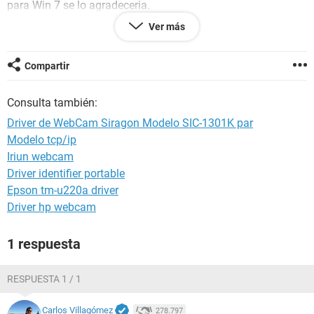
para Win 7 se lo agradeceria.
Ver más
Saludos.!
Dios los bendiga!
Compartir
Consulta también:
Driver de WebCam Siragon Modelo SIC-1301K par
Modelo tcp/ip
Iriun webcam
Driver identifier portable
Epson tm-u220a driver
Driver hp webcam
1 respuesta
RESPUESTA 1 / 1
Carlos Villagómez
278.797