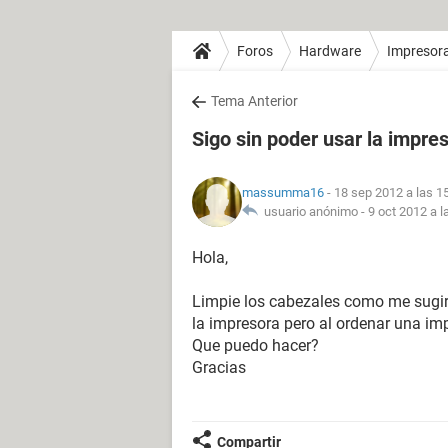
Foros
Hardware
Impresor
Tema Anterior
Sigo sin poder usar la impre
massumma16
- 18 sep 2012 a las 1
usuario anónimo -
9 oct 2012 a l
Hola,
Limpie los cabezales como me sugiri
la impresora pero al ordenar una im
Que puedo hacer?
Gracias
Compartir