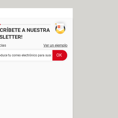
SCRÍBETE A NUESTRA
SLETTER!
cias
Ver un ejemplo