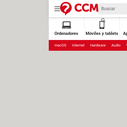
Ordenadores
Móviles y tablets
Ap
macOS
Internet
Hardware
Audio