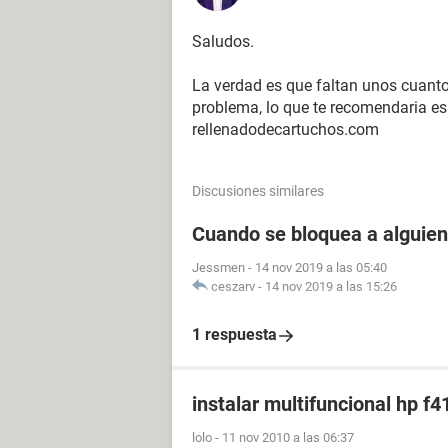
Saludos.
La verdad es que faltan unos cuantos
problema, lo que te recomendaria es 
rellenadodecartuchos.com
Discusiones similares
Cuando se bloquea a alguien
Jessmen
-
14 nov 2019 a las 05:40
ceszarv
-
14 nov 2019 a las 15:26
1 respuesta
instalar multifuncional hp f4
lolo
-
11 nov 2010 a las 06:37