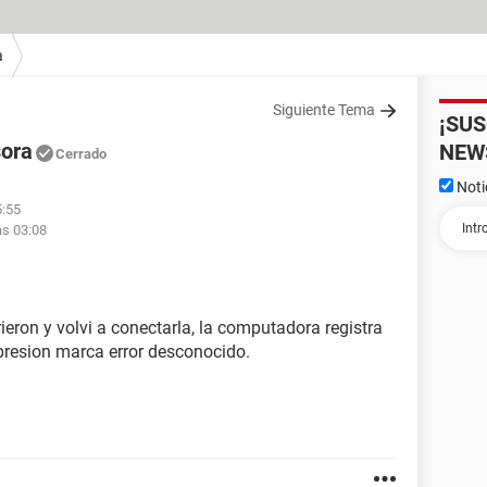
a
Siguiente Tema
¡SU
sora
NEW
Cerrado
Noti
5:55
as 03:08
eron y volvi a conectarla, la computadora registra
presion marca error desconocido.