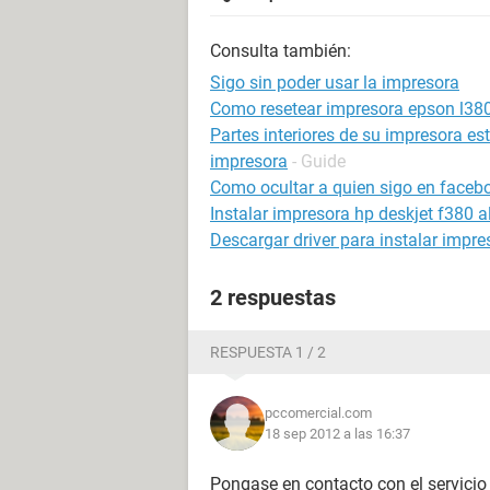
Consulta también:
Sigo sin poder usar la impresora
Como resetear impresora epson l38
Partes interiores de su impresora e
impresora
- Guide
Como ocultar a quien sigo en faceb
Instalar impresora hp deskjet f380 al
Descargar driver para instalar impr
2 respuestas
RESPUESTA 1 / 2
pccomercial.com
18 sep 2012 a las 16:37
Pongase en contacto con el servicio 