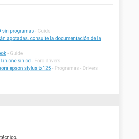
0 sin programas
- Guide
stán agotadas. consulte la documentación de la
ook
- Guide
l-in-one sin cd
-
Foro drivers
esora epson stylus tx125
- Programas - Drivers
técnico.