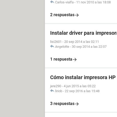
Carlos-vialfa
-
11 nov 2010 a las 18:08
2 respuestas
Instalar driver para impreso
lisi2601
-
20 sep 2014 a las 02:11
Angelotte
-
30 sep 2014 a las 22:07
1 respuesta
Cómo instalar impresora HP
jere290
-
4 jun 2015 a las 05:22
liriob
-
22 sep 2016 a las 15:48
3 respuestas