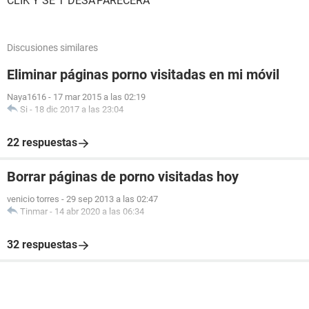
CLIK Y SE T DESA'PARECERA
Discusiones similares
Eliminar páginas porno visitadas en mi móvil
Naya1616
-
17 mar 2015 a las 02:19
Si
-
18 dic 2017 a las 23:04
22 respuestas
Borrar páginas de porno visitadas hoy
venicio torres
-
29 sep 2013 a las 02:47
Tinmar
-
14 abr 2020 a las 06:34
32 respuestas