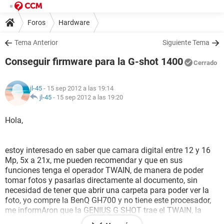
Foros
Hardware
Tema Anterior
Siguiente Tema
Conseguir firmware para la G-shot 1400
Cerrado
jl-45
- 15 sep 2012 a las 19:14
jl-45
-
15 sep 2012 a las 19:20
Hola,
estoy interesado en saber que camara digital entre 12 y 16
Mp, 5x a 21x, me pueden recomendar y que en sus
funciones tenga el operador TWAIN, de manera de poder
tomar fotos y pasarlas directamente al documento, sin
necesidad de tener que abrir una carpeta para poder ver la
foto, yo compre la BenQ GH700 y no tiene este procesador,
me informAron que la GENIUS G SHOT trae el TWAIN, la
compre pero el CD que me enviaron solo trae es el manual y