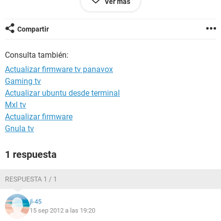
Ver más
un art photo, que nada tiene que ver con el procesador,
alguno de ustedes saben por donde puedo bajar los drivers
para la G shot 1400.
Compartir
Consulta también:
Actualizar firmware tv panavox
Gaming tv
Actualizar ubuntu desde terminal
Mxl tv
Actualizar firmware
Gnula tv
1 respuesta
RESPUESTA 1 / 1
jl-45
15 sep 2012 a las 19:20